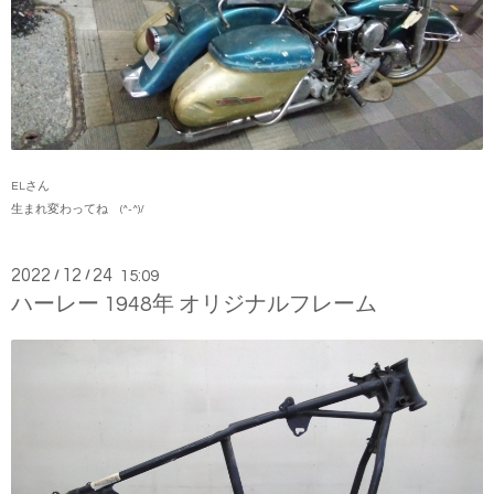
ELさん
生まれ変わってね (^-^)/
2022
12
24
/
/
15:09
ハーレー 1948年 オリジナルフレーム