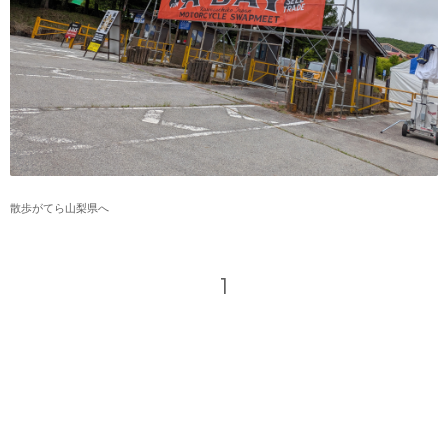
散歩がてら山梨県へ
1