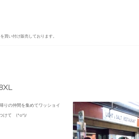
ドを買い付け販売しております。
8XL
AY 帰りの仲間を集めてワッショイ
けて (^o^)/