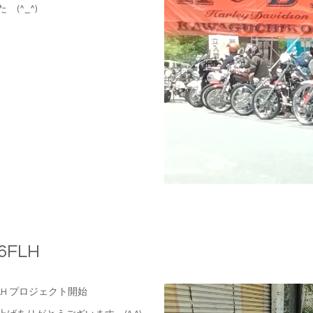
 (^_^)
6FLH
FLH プロジェクト開始