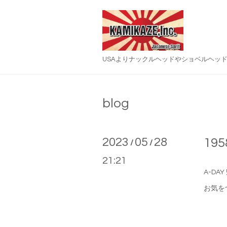
USAよりナックルヘッドやショベルヘッ
blog
2023
05
28
195
/
/
21:21
A-D
お気をつ