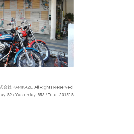
式会社 KAMIKAZE
. All Rights Reserved.
day:
82
/ Yesterday:
653
/ Total:
291518