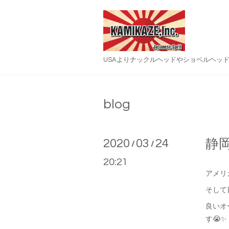
USAよりナックルヘッドやショベルヘッ
blog
2020
03
24
静
/
/
20:21
アメリ
そして
良いオ
す😭✨