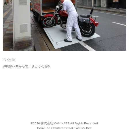
1977FXS
沖縄県へ向かって、さようなら👋
©2026
株式会社 KAMIKAZE
. All Rights Reserved.
Today:
150
/ Yesterday:
653
/ Total:
291586