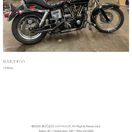
仕入れです(^o^)
1340cc
©2026
株式会社 KAMIKAZE
. All Rights Reserved.
Today:
40
/ Yesterday:
190
/ Total:
291666