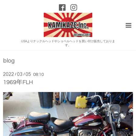
USAよりナックルヘッドやショベルヘッドを買い付け販売しておりま
す。
blog
2022
03
05
/
/
08:10
1969年FLH