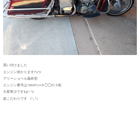
買い付けました
エンジン掛かります(^o^)/
アリーショベル最終型
エンジン番号は1969FLH６◯◯の３桁
大変希少ですね(^-^)/
超こだわりです (^_^;)