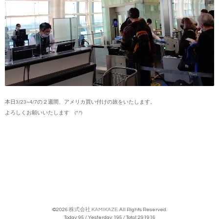
本日3/23~4/7の２週間、アメリカ買い付けの旅をいたします。
よろしくお願いいたします (^.^)
©2026
株式会社 KAMIKAZE
. All Rights Reserved.
Today:
95
/ Yesterday:
195
/ Total:
291916