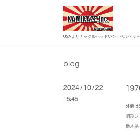
USAよりナックルヘッドやショベルヘッ
blog
2024
10
22
19
/
/
15:45
外装は
初期シ
栃木県へさ