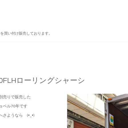
ドを買い付け販売しております。
70FLHローリングシャーシ
別売りで販売した
ョベル70年です
ようなら (⁠•⁠‿⁠•⁠)