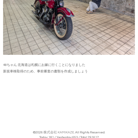
48ちゃん 北海道は札幌にお嫁に行くことになりました
新規車検取得のため、事前審査の書類を作成しましょう
©2026
株式会社 KAMIKAZE
. All Rights Reserved.
Today:
181
/ Yesterday:
653
/ Total:
291617