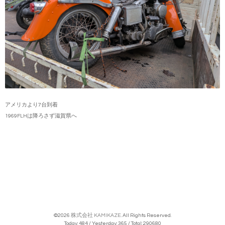
アメリカより7台到着
1969FLHは降ろさず滋賀県へ
©2026
株式会社 KAMIKAZE
. All Rights Reserved.
Today:
484
/ Yesterday:
365
/ Total:
290680