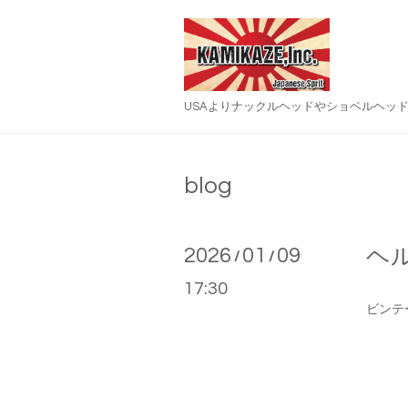
USAよりナックルヘッドやショベルヘッ
blog
2026
01
09
ヘ
/
/
17:30
ビンテ