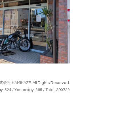
式会社 KAMIKAZE
. All Rights Reserved.
ay:
524
/ Yesterday:
365
/ Total:
290720