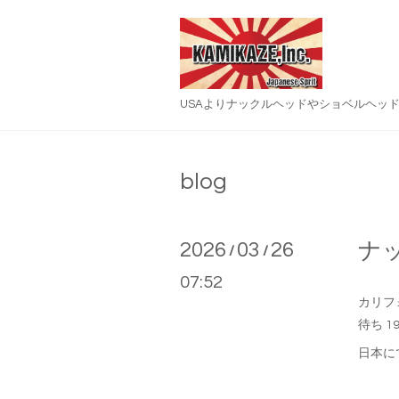
USAよりナックルヘッドやショベルヘッ
blog
2026
03
26
ナ
/
/
07:52
カリフ
待ち 19
日本にて 